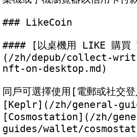
### LikeCoin

#### [以桌機用 LIKE 購買 W
(/zh/depub/collect-writ
nft-on-desktop.md)

同戶可選擇使用[電郵或社交登入](/
[Keplr](/zh/general-gu
[Cosmostation](/zh/gene
guides/wallet/cosmosta