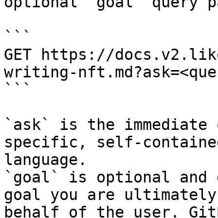
optional `goal` query p
```

GET https://docs.v2.lik
writing-nft.md?ask=<que
```

`ask` is the immediate 
specific, self-containe
language.

`goal` is optional and 
goal you are ultimately
behalf of the user. Git