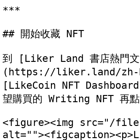
***

## 開始收藏 NFT

到 [Liker Land 書店熱門
(https://liker.land/zh-
[LikeCoin NFT Dashboar
望購買的 Writing NFT 
<figure><img src="/file
alt=""><figcaption><p