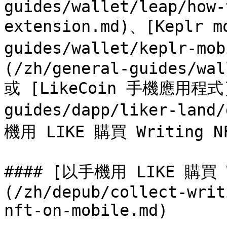
guides/wallet/leap/how-
extension.md)、[Keplr m
guides/wallet/keplr-mo
(/zh/general-guides/wal
或 [LikeCoin 手機應用程式](
guides/dapp/liker-la
機用 LIKE 購買 Writing NF
#### [以手機用 LIKE 購買 W
(/zh/depub/collect-writ
nft-on-mobile.md)
