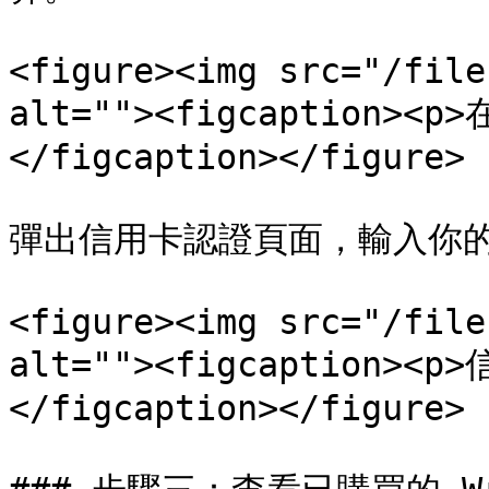
<figure><img src="/file
alt=""><figcaption><
</figcaption></figure>

彈出信用卡認證頁面，輸入你的 O
<figure><img src="/file
alt=""><figcaption><
</figcaption></figure>
