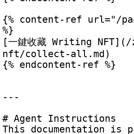
{% content-ref url="/pa
%}

[一鍵收藏 Writing NFT](/z
nft/collect-all.md)

{% endcontent-ref %}

---

# Agent Instructions

This documentation is p