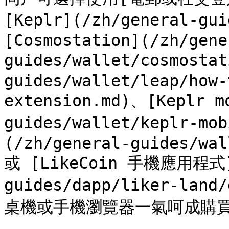
[Keplr](/zh/general-gu
[Cosmostation](/zh/gene
guides/wallet/cosmosta
guides/wallet/leap/how-
extension.md)、[Keplr m
guides/wallet/keplr-mo
(/zh/general-guides/wal
或 [LikeCoin 手機應用程式](
guides/dapp/liker-la
桌機或手機瀏覽器一氣呵成購買同一