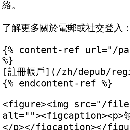
絡。

了解更多關於電郵或社交登入：
{% content-ref url="/pa
%}

[註冊帳戶](/zh/depub/regi
{% endcontent-ref %}

<figure><img src="/file
alt=""><figcaption><
</p></figcaption></figur