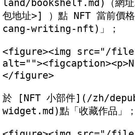
land/bookshelf.md)（網址
包地址>] ）點 NFT 當前價格或
cang-writing-nft)」；

<figure><img src="/file
alt=""><figcaption><p>
</figure>

於 [NFT 小部件](/zh/depub
widget.md)點「收藏作品」；
<figure><img src="/file