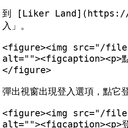
到 [Liker Land](https
入」。

<figure><img src="/file
alt=""><figcaption><p
</figure>

彈出視窗出現登入選項，點它登入 L
<figure><img src="/file
alt=""><figcaption><p>