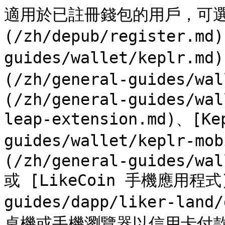
適用於已註冊錢包的用戶，可選
(/zh/depub/register.md
guides/wallet/keplr.md
(/zh/general-guides/wa
(/zh/general-guides/wal
leap-extension.md)、[Ke
guides/wallet/keplr-mo
(/zh/general-guides/wal
或 [LikeCoin 手機應用程式](
guides/dapp/liker-la
桌機或手機瀏覽器以信用卡付款收藏 