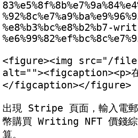
83%e5%8f%8b%e7%9a%84%e4
%92%8c%e7%a9%ba%e9%96%9
%e8%b3%bc%e8%b2%b7-writ
%e6%99%82%ef%bc%8c%e7%9
<figure><img src="/file
alt=""><figcaption
</figcaption></figure>

出現 Stripe 頁面，輸入
幣購買 Writing NFT 
算。
