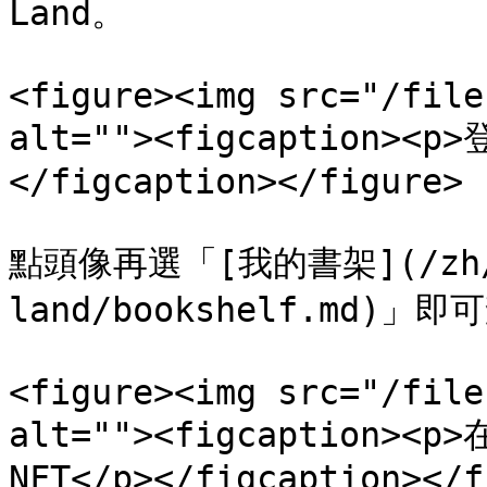
Land。

<figure><img src="/file
alt=""><figcaption><p>
</figcaption></figure>

點頭像再選「[我的書架](/zh/d
land/bookshelf.md)」
<figure><img src="/file
alt=""><figcaption><
NFT</p></figcaption></f