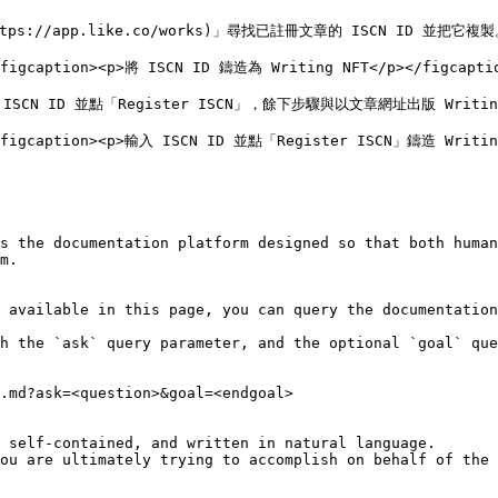
](https://app.like.co/works)」尋找已註冊文章的 ISCN ID 並把它複製
<figcaption><p>將 ISCN ID 鑄造為 Writing NFT</p></figcaptio
格輸入 ISCN ID 並點「Register ISCN」，餘下步驟與以文章網址出版 Writi
><figcaption><p>輸入 ISCN ID 並點「Register ISCN」鑄造 Writing
s the documentation platform designed so that both human
m.

 available in this page, you can query the documentation
h the `ask` query parameter, and the optional `goal` que
.md?ask=<question>&goal=<endgoal>

 self-contained, and written in natural language.

ou are ultimately trying to accomplish on behalf of the 