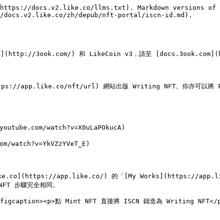
https://docs.v2.like.co/llms.txt). Markdown versions of 
/docs.v2.like.co/zh/depub/nft-portal/iscn-id.md).

ttp://3ook.com/) 和 LikeCoin v3，請至 [docs.3ook.com](ht
://app.like.co/nft/url) 網站出版 Writing NFT。你亦可以將 
tube.com/watch?v=X0uLaPOkucA)

/watch?v=YkVZzYVeT_E)

ike.co](https://app.like.co/) 的「[My Works](https:/
NFT 步驟完全相同。

><figcaption><p>點 Mint NFT 直接將 ISCN 鑄造為 Writing NFT</p>