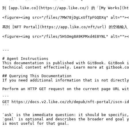
到 [app.like.co](https://app.like.co/) 的「[My Works
<figure><img src="/files/7MW78jDgLxUfTpFGQDXq" alt="">
再到 [NFT Portal](https://app.like.co/nft/url) 的空
<figure><img src="/files/5HSOmg8A9KPMxd4E8YNL" alt=""
---

# Agent Instructions

This documentation is published with GitBook. GitBook i
technical content effectively. Learn more at gitbook.co
## Querying This Documentation

If you need additional information that is not directly
Perform an HTTP GET request on the current page URL wit
```

GET https://docs.v2.like.co/zh/depub/nft-portal/iscn-id
```

`ask` is the immediate question: it should be specific,
`goal` is optional and describes the broader end goal y
is most useful for that goal.
