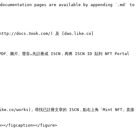
documentation pages are available by appending `.md` to 
tp://docs.3ook.com/) 及 [dao.like.co]
PDF、圖片、聲音…先註冊成 ISCN，再將 ISCN ID 貼到 NFT Portal 
/app.like.co/works)」尋找已註冊文章的 ISCN，點右上角「Mint NFT」直接
</figcaption></figure>
