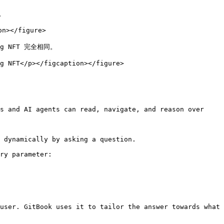
。

n></figure>

ng NFT 完全相同。

 NFT</p></figcaption></figure>

s and AI agents can read, navigate, and reason over 
 dynamically by asking a question.

ry parameter:

user. GitBook uses it to tailor the answer towards what 