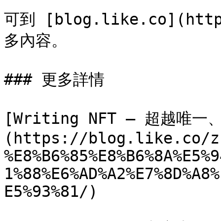
可到 [blog.like.co](htt
多內容。

### 更多詳情

[Writing NFT – 超越
(https://blog.like.co/z
%E8%B6%85%E8%B6%8A%E5%9
1%88%E6%AD%A2%E7%8D%A8%
E5%93%81/)
