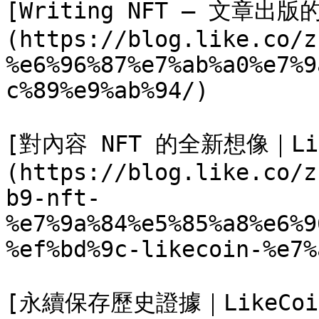
[Writing NFT – 文章出
(https://blog.like.co/z
%e6%96%87%e7%ab%a0%e7%9
c%89%e9%ab%94/)

[對內容 NFT 的全新想像｜Li
(https://blog.like.co/z
b9-nft-
%e7%9a%84%e5%85%a8%e6%9
%ef%bd%9c-likecoin-%e7%
[永續保存歷史證據｜LikeCoi