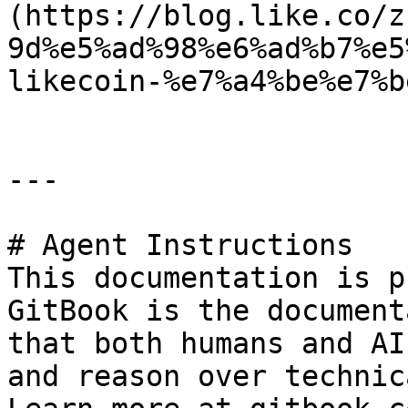
(https://blog.like.co/z
9d%e5%ad%98%e6%ad%b7%e5
likecoin-%e7%a4%be%e7%b
---

# Agent Instructions

This documentation is p
GitBook is the document
that both humans and AI
and reason over technic