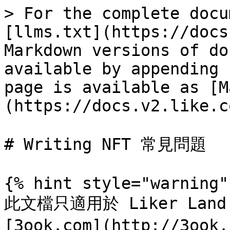
> For the complete docu
[llms.txt](https://docs
Markdown versions of do
available by appending 
page is available as [M
(https://docs.v2.like.c
# Writing NFT 常見問題

{% hint style="warning" 
此文檔只適用於 Liker Land 
[3ook.com](http://3ook