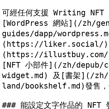
可經任何支援 Writing NF
[WordPress 網站](/zh/gen
guides/dapp/wordpress.
(https://liker.social/
(https://illustbuy.
[NFT 小部件](/zh/depub/co
widget.md) 及[書架](/zh/
land/bookshelf.md
### 能設定文字作品的 NFT