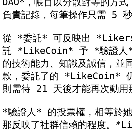
DAO*，帳目以分散對等的方式，由
負責記錄，每筆操作只需 5 秒
從 *委託* 可反映出 *Liker
託 *LikeCoin* 予 *驗證人
的技術能力、知識及誠信，並
款，委託了的 *LikeCoin*
則需待 21 天後才能再次動用
*驗證人* 的投票權，相等於她被
那反映了社群信賴的程度。*Like