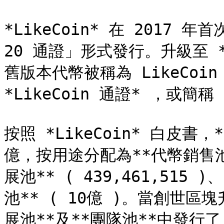
*LikeCoin* 在 2017
20 通證」形式發行。升級至 *L
舊版本代幣被稱為 LikeCoin
*LikeCoin 通證* ，或簡稱 *
按照 *LikeCoin* 白皮書，*
億，按用途分配為**代幣銷售池**
展池** ( 439,461,515 
池** ( 10億 )。當創世區
展池**及**團隊池**中發行了 1