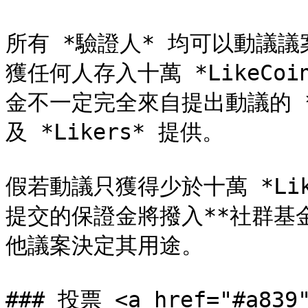
所有 *驗證人* 均可以動議議案，
獲任何人存入十萬 *LikeC
金不一定完全來自提出動議的 *
及 *Likers* 提供。

假若動議只獲得少於十萬 *Li
提交的保證金將撥入**社群基金** 
他議案決定其用途。

### 投票 <a href="#a839"