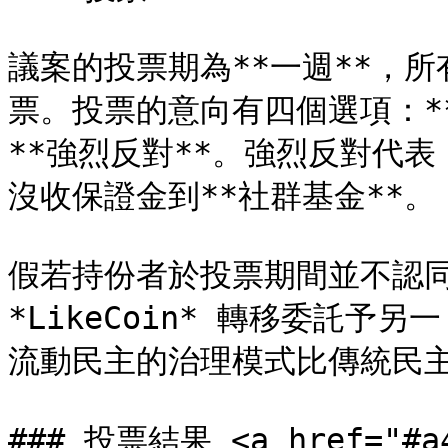
議案的投票期為**一週**，所
票。投票的意向有四個選項：**同
**強烈反對**。強烈反對代表
沒收保證金到**社群基金**。

假若持份者於投票期間並不認同 
*LikeCoin* 轉移委託予
流動民主的治理模式比傳統民主
### 投票結果 <a href="#a4c