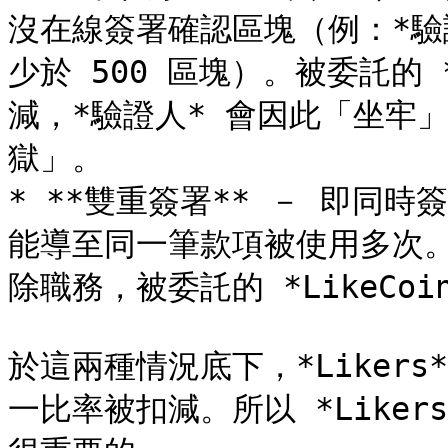
沒在線簽署確認區塊（例：*驗證
少於 500 區塊）。被委託的 *L
減，*驗證人* 會因此「坐牢
獄」。

* **雙重簽署** － 即同
能導至同一筆款項被使用多次。
除職務，被委託的 *LikeCoin
於這兩種情況底下，*Likers*
一比率被扣減。所以 *Liker