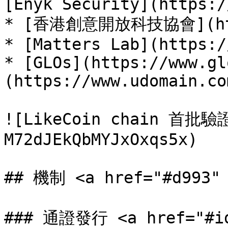
[Enyk Security](https:/
* [香港創意開放科技協會](http
* [Matters Lab](https:/
* [GLOs](https://www.gl
(https://www.udomain.com
![LikeCoin chain 首批驗
M72dJEkQbMYJxOxqs5x)

## 機制 <a href="#d993" 
### 通證發行 <a href="#id-