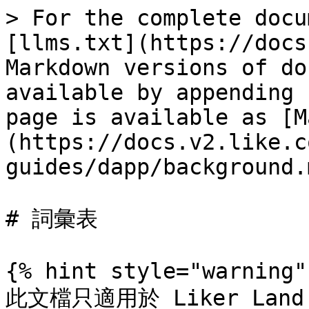
> For the complete docu
[llms.txt](https://docs
Markdown versions of do
available by appending 
page is available as [M
(https://docs.v2.like.c
guides/dapp/background.m
# 詞彙表

{% hint style="warning" 
此文檔只適用於 Liker Land 