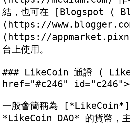
結，也可在 [Blogspot ( Bl
(https://www.blogger.
(https://appmarket.pi
台上使用。‌

### LikeCoin 通證 ( Like
href="#c246" id="c246"><
一般會簡稱為 [*LikeCoin*](
*LikeCoin DAO* 的貨幣