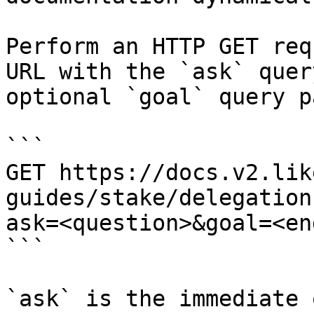
Perform an HTTP GET req
URL with the `ask` quer
optional `goal` query p
```

GET https://docs.v2.lik
guides/stake/delegation
ask=<question>&goal=<en
```

`ask` is the immediate 