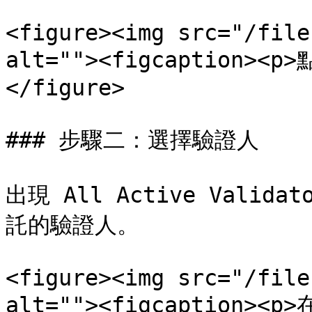
<figure><img src="/file
alt=""><figcaption><p>
</figure>

### 步驟二：選擇驗證人

出現 All Active Vali
託的驗證人。

<figure><img src="/file
alt=""><figcaption><p>