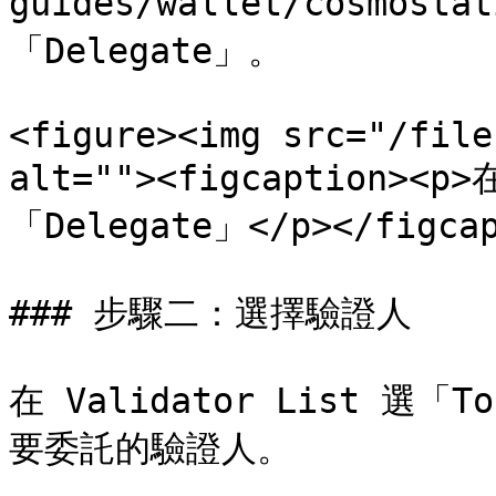
guides/wallet/cosmosta
「Delegate」。

<figure><img src="/file
alt=""><figcaption><p>
「Delegate」</p></figcap
### 步驟二：選擇驗證人

在 Validator List 
要委託的驗證人。
