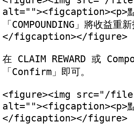
<figure><img src="/file
alt=""><figcaption><
「COMPOUNDING」將收益
</figcaption></figure>

在 CLAIM REWARD 或 Co
「Confirm」即可。

<figure><img src="/file
alt=""><figcaption><
</figcaption></figure>
