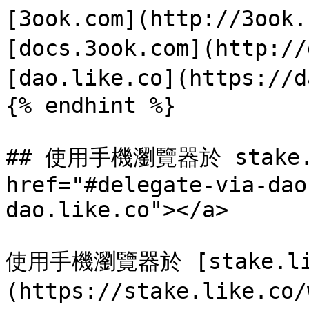
[3ook.com](http://3ook
[docs.3ook.com](http://
[dao.like.co](https://d
{% endhint %}

## 使用手機瀏覽器於 stake.li
href="#delegate-via-dao
dao.like.co"></a>

使用手機瀏覽器於 [stake.li
(https://stake.like.co