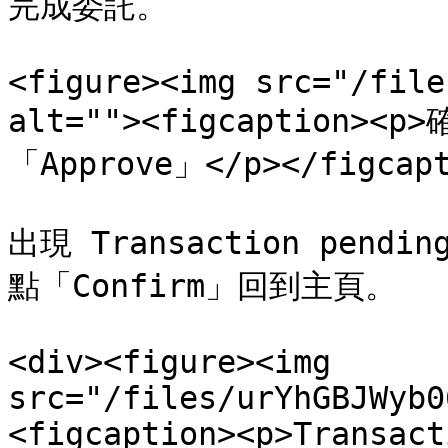
完成委託。

<figure><img src="/file
alt=""><figcaptio
「Approve」</p></figcapt
出現 Transaction pend
點「Confirm」回到主頁。

<div><figure><img 
src="/files/urYhGBJWyb0
<figcaption><p>Transact