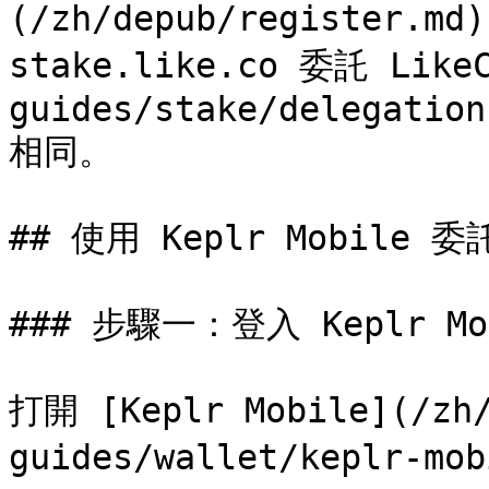
(/zh/depub/register
stake.like.co 委託 LikeC
guides/stake/delegation
相同。

## 使用 Keplr Mobile 委託
### 步驟一：登入 Keplr Mob
打開 [Keplr Mobile](/zh/
guides/wallet/keplr-m