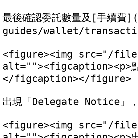
最後確認委託數量及[手續費](/z
guides/wallet/transact
<figure><img src="/file
alt=""><figcaption><p
</figcaption></figure>

出現「Delegate Notice」
<figure><img src="/file
alt=""><figcaption><