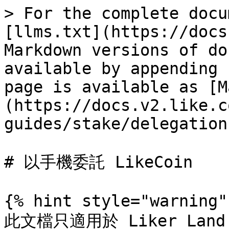
> For the complete docu
[llms.txt](https://docs
Markdown versions of do
available by appending 
page is available as [M
(https://docs.v2.like.c
guides/stake/delegation
# 以手機委託 LikeCoin

{% hint style="warning" 
此文檔只適用於 Liker Land 