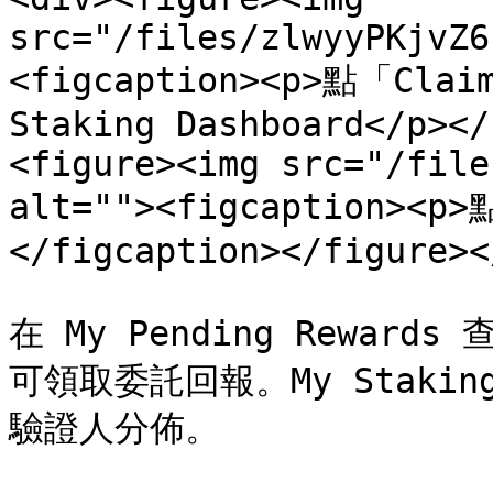
src="/files/zlwyyPKjvZ6
<figcaption><p>點「Cl
Staking Dashboard</p></
<figure><img src="/file
alt=""><figcaption><
</figcaption></figure><
在 My Pending Rewar
可領取委託回報。My Stakin
驗證人分佈。
