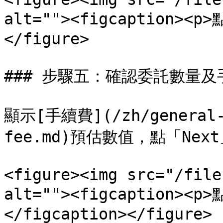
alt=""><figcaption><p>
</figure>

### 步驟五：確認委託數量及
顯示[手續費](/zh/general-g
fee.md)預估數值，點「Next
<figure><img src="/file
alt=""><figcaption><p
</figcaption></figure>
