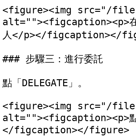
<figure><img src="/file
alt=""><figcaption
人</p></figcaption></fig
### 步驟三：進行委託

點「DELEGATE」。

<figure><img src="/file
alt=""><figcaption><p
</figcaption></figure>
