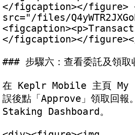
</figcaption></figure> 
src="/files/Q4yWTR2JXGo
<figcaption><p>Transact
</figcaption></figure><
### 步驟六：查看委託及領取收
在 Keplr Mobile 主頁 M
誤後點「Approve」領取回報。
Staking Dashboard。

<div><figure><img 