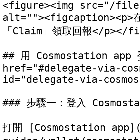
<figure><img src="/file
alt=""><figcaption><p>
「Claim」領取回報</p></figc
## 用 Cosmostation app 
href="#delegate-via-cos
id="delegate-via-cosmos
### 步驟一：登入 Cosmostat
打開 [Cosmostation app](