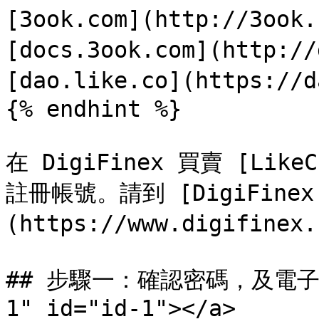
[3ook.com](http://3ook
[docs.3ook.com](http://
[dao.like.co](https://d
{% endhint %}

在 DigiFinex 買賣 [LikeC
註冊帳號。請到 [DigiFinex
(https://www.digifin
## 步驟一：確認密碼，及電子郵箱
1" id="id-1"></a>
