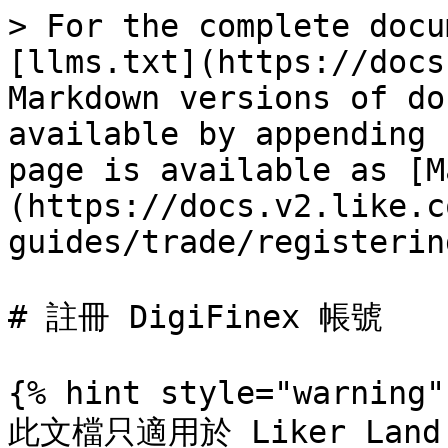
> For the complete docu
[llms.txt](https://docs
Markdown versions of do
available by appending 
page is available as [M
(https://docs.v2.like.c
guides/trade/registerin
# 註冊 DigiFinex 帳號

{% hint style="warning" 
此文檔只適用於 Liker Land 