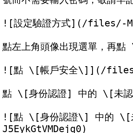
![設定驗證方式](/files/-MEN
點左上角頭像出現選單，再點 \
![點 \[帳戶安全\]](/files/
點 \[身份認證] 中的 \[未認
![點 \[身份認證\] 中的 \[未
J5EykGtVMDejg0)
