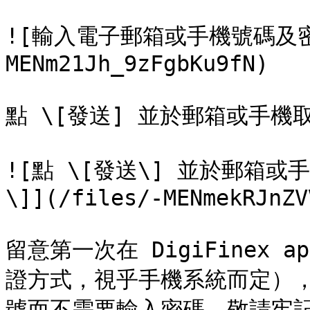
![輸入電子郵箱或手機號碼及密碼再
MENm21Jh_9zFgbKu9fN)

點 \[發送] 並於郵箱或手機取
![點 \[發送\] 並於郵箱
\]](/files/-MENmekRJnZV
留意第一次在 DigiFinex
證方式，視乎手機系統而定）
號而不需要輸入密碼，敬請牢記