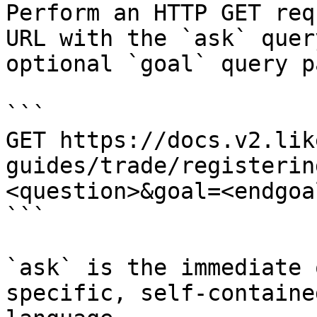
Perform an HTTP GET req
URL with the `ask` quer
optional `goal` query p
```

GET https://docs.v2.lik
guides/trade/registerin
<question>&goal=<endgoal
```

`ask` is the immediate 
specific, self-containe