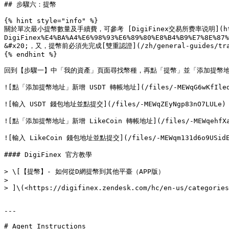
## 步驟六：提幣

{% hint style="info" %}

關於單次最小提幣數量及手續費，可參考 [DigiFinex交易所费率说明](https://d
DigiFinex%E4%BA%A4%E6%98%93%E6%89%80%E8%B4%B9%E7%8E%87%
&#x20;，又，提幣前必須先完成[雙重認證](/zh/general-guides/trade/
{% endhint %}

回到【步驟一】中「我的資產」頁面尋找幣種，再點「提幣」並「添加提幣地址」添
![點「添加提幣地址」新增 USDT 轉帳地址](/files/-MEWqG6wKfIledc
![輸入 USDT 錢包地址並點提交](/files/-MEWqZEyNgp83nO7LULe)

![點「添加提幣地址」新增 LikeCoin 轉帳地址](/files/-MEWqehfXavj
![輸入 LikeCoin 錢包地址並點提交](/files/-MEWqm131d6o9USidEi
#### DigiFinex 官方教學

> \[【提幣】- 如何從D網提幣到其他平臺（APP版）

>

> ]\(<https://digifinex.zendesk.com/hc/en-us/categories
---

# Agent Instructions
