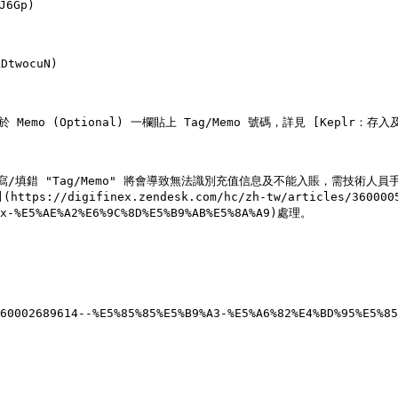
6Gp)

twocuN)

請於 Memo (Optional) 一欄貼上 Tag/Memo 號碼，詳見 [Keplr：存入及轉帳
未填寫/填錯 "Tag/Memo" 將會導致無法識別充值信息及不能入賬，需技術人員
//digifinex.zendesk.com/hc/zh-tw/articles/3600005252
ex-%E5%AE%A2%E6%9C%8D%E5%B9%AB%E5%8A%A9)處理。

60002689614--%E5%85%85%E5%B9%A3-%E5%A6%82%E4%BD%95%E5%85