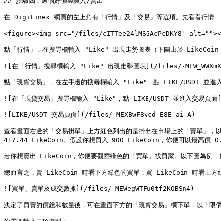
## 步驟四：選個好價錢買入/賣出

在 DigiFinex 網頁的左上角有「行情」及「交易」等選項。先看看行情

<figure><img src="/files/cITTee24lMSGAcPcDKY8" alt=""
點「行情」，在搜尋欄輸入 "Like" 出現走勢圖表（下圖由於 LikeCoi
![在「行情」搜尋欄輸入 "Like" 出現走勢圖表](/files/-MEW_WWXmXg2
點「現貨交易」，在左手邊的搜尋欄輸入 "Like"，點 LIKE/USDT 並進
![在「現貨交易」搜尋欄輸入 "Like"，點 LIKE/USDT 並進入交易頁面](/fil
![LIKE/USDT 交易頁面](/files/-MEXBwF8vcd-E8E_ai_A)

查看畫面右邊的「交易掛單」上方紅色列出的是掛出在市場上的「賣單」，以下圖的例子舉例
417.44 LikeCoin。假設你想買入 900 LikeCoin，你便可以最高價 0.
若你想賣出 LikeCoin，你便要觀察綠色的「買單」找買家。以下圖為例，假設你想要
總而言之，賣 LikeCoin 時看下方綠色的買單；買 LikeCoin 時
![買單、賣單及成交數據](/files/-MEWegWTFu0tf2KOBSn4)

決定了買賣的價錢和數量後，可在畫面下方的「現貨交易」欄下單，以「限價