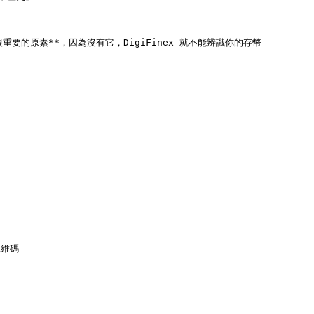
很重要的原素**，因為沒有它，DigiFinex 就不能辨識你的存幣

維碼
