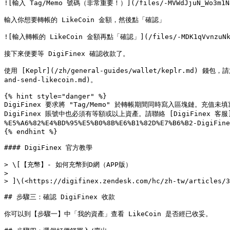
![輸入 Tag/Memo 號碼（非常重要！）](/files/-MVWdJjuN_Wo3m1NJ
輸入你想要轉帳的 LikeCoin 金額，然後點「確認」

![輸入轉帳的 LikeCoin 金額再點「確認」](/files/-MDK1qVvnzuNkD
接下來便要等 DigiFinex 確認收款了。

使用 [Keplr](/zh/general-guides/wallet/keplr.md) 錢包，
and-send-likecoin.md)。

{% hint style="danger" %}

DigiFinex 要求將 "Tag/Memo" 於轉帳期間同時寫入區塊鏈。充值
DigiFinex 賬號中也必須有等額或以上資產。請聯絡 [DigiFinex 客服](https:
%E5%A6%82%E4%BD%95%E5%B0%8B%E6%B1%82D%E7%B6%B2-DigiFin
{% endhint %}

#### DigiFinex 官方教學

> \[【充幣】- 如何充幣到D網（APP版）

>

> ]\(<https://digifinex.zendesk.com/hc/zh-tw/articles/3
## 步驟三：確認 DigiFinex 收款

你可以到【步驟一】中「我的資產」查看 LikeCoin 是否經已收妥。
