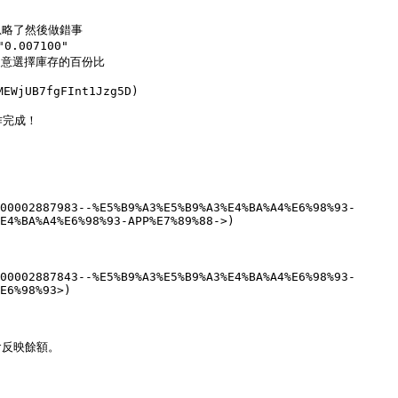
忽略了然後做錯事

007100"

隨意選擇庫存的百份比

UB7fgFInt1Jzg5D)

完成！

00002887983--%E5%B9%A3%E5%B9%A3%E4%BA%A4%E6%98%93-
E4%BA%A4%E6%98%93-APP%E7%89%88->)

00002887843--%E5%B9%A3%E5%B9%A3%E4%BA%A4%E6%98%93-
E6%98%93>)

反映餘額。
