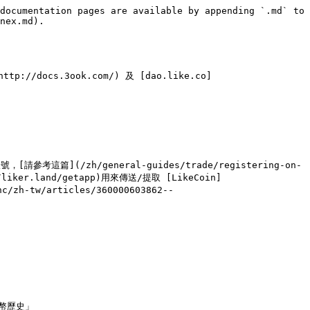
documentation pages are available by appending `.md` to 
nex.md).

tp://docs.3ook.com/) 及 [dao.like.co]
參考這篇](/zh/general-guides/trade/registering-on-
/liker.land/getapp)用來傳送/提取 [LikeCoin]
zh-tw/articles/360000603862--
幣歷史」
