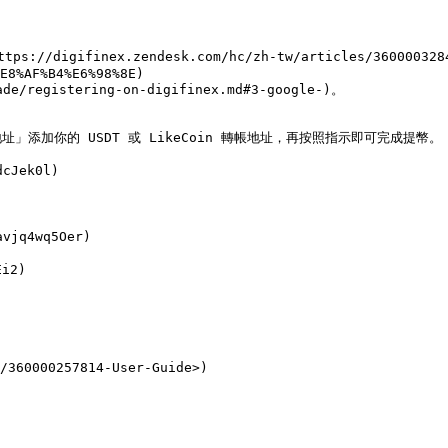
igifinex.zendesk.com/hc/zh-tw/articles/360000328
E8%AF%B4%E6%98%8E)

registering-on-digifinex.md#3-google-)。

加你的 USDT 或 LikeCoin 轉帳地址，再按照指示即可完成提幣。

Jek0l)

q4wq5Oer)

2)

/360000257814-User-Guide>)
