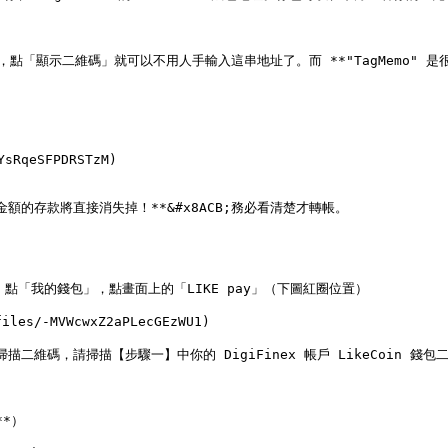
包地址，點「顯示二維碼」就可以不用人手輸入這串地址了。而 **"TagMemo" 是
qeSFPDRSTzM)

未達此金額的存款將直接消失掉！**&#x8ACB;務必看清楚才轉帳。

tapp)，點「我的錢包」，點畫面上的「LIKE pay」（下圖紅圈位置）

/-MVWcwxZ2aPLecGEzWU1)

維碼，請掃描【步驟一】中你的 DigiFinex 帳戶 LikeCoin 錢包二
*）
