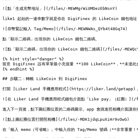
![點「生成充幣地址」](/files/-MEWMgrWiUMDezEbNsnY)

like1 起始的一連串數字就是你在 DigiFinex 的 LikeCoin 錢
![存幣緊記輸入 Tag/Memo](/files/-MEWNWAs_QYb4t48Gq74)

點「顯示二維碼」出現你的 LikeCoin 錢包二維碼。

![點「顯示二維碼」出現你的 LikeCoin 錢包二維碼](/files/-MEWQcYsR
{% hint style="danger" %}

留意 DigiFinex 設有單筆最小充值量 **100 LikeCoin**，**
{% endhint %}

## 步驟二：轉帳 LikeCoin 到 DigiFinex

打開 [Liker Land 手機應用程式](https://liker.land/ge
![在 Liker Land 手機應用程式錢包介面點「Like pay」（紅圈）](/files
進入下一頁後，點下圖紅圈位置的二維碼圖示。app 會跳進照相機介面讓你掃描二
![點上圖紅圈位置打開照相機](/files/-MDK1jdqLpuXiHr9vOwG)

在「輸入 memo（可省略）」中輸入你的 Tag/Memo 號碼（**非常重要！*