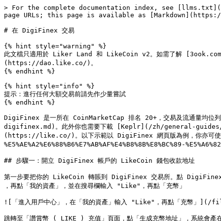
> For the complete documentation index, see [llms.txt](
page URLs; this page is available as [Markdown](https:/
# 在 DigiFinex 交易

{% hint style="warning" %}

此文檔只適用於 Liker Land 和 LikeCoin v2。如需了解 [3ook.com](h
(https://dao.like.co/)。

{% endhint %}

{% hint style="info" %}

提示：進行任何大額交易前請先作少量嘗試

{% endhint %}

DigiFinex 是一所在 CoinMarketCap 排名 20+，交易及流通量均位列
digifinex.md)。此外你也需要下載 [Keplr](/zh/general-guides
(https://like.co/)。以下示範以 DigiFinex 網頁版為例，你亦可使用 [D
%E5%AE%A2%E6%88%B6%E7%AB%AF%E4%B8%8B%E8%BC%89-%E5%A6%
## 步驟一：開立 DigiFinex 帳戶的 LikeCoin 錢包收款地址

第一步要把你的 LikeCoin 轉賬到 DigiFinex 交易所。點 DigiF
，再點「我的資產」，並在搜尋欄輸入 "Like"，再點「充幣」

![「進入用戶中心」，在「我的資產」輸入 "Like"，再點「充幣」](/files/-
跳轉至「讚賞幣 ( LIKE ) 充值」頁面，點「生成充幣地址」，系統會產在你