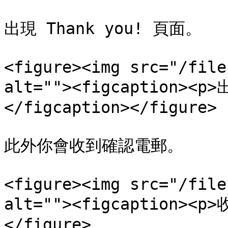
出現 Thank you! 頁面。

<figure><img src="/file
alt=""><figcaption><p
</figcaption></figure>

此外你會收到確認電郵。

<figure><img src="/file
alt=""><figcaption><p
</figure>
