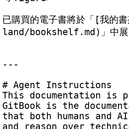
已購買的電子書將於「[我的書架](
land/bookshelf.md)」中展
---

# Agent Instructions

This documentation is p
GitBook is the document
that both humans and AI
and reason over technic