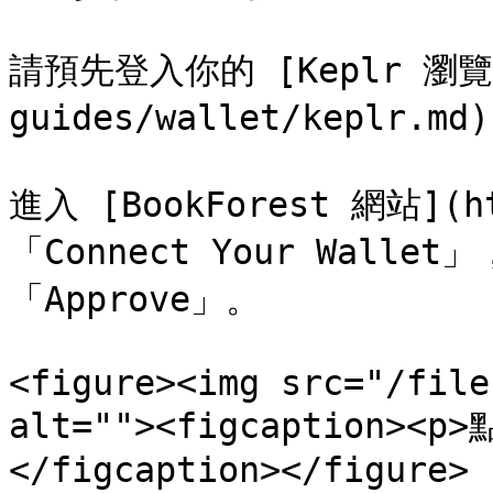
請預先登入你的 [Keplr 瀏覽器
guides/wallet/keplr.md)
進入 [BookForest 網站](ht
「Connect Your Wall
「Approve」。

<figure><img src="/file
alt=""><figcaption><p
</figcaption></figure>
