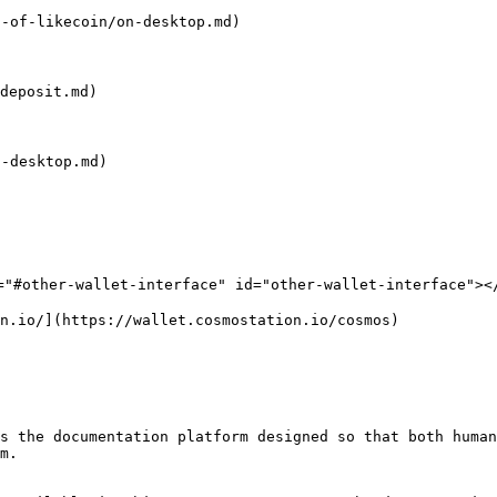
of-likecoin/on-desktop.md)

eposit.md)

desktop.md)



ther-wallet-interface" id="other-wallet-interface"></
n.io/](https://wallet.cosmostation.io/cosmos)

s the documentation platform designed so that both human
m.
