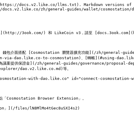
https://docs.v2.like.co/llms.txt). Markdown versions of 
/docs.v2.like.co/zh/general-guides/wallet/cosmostation/d
ttp://3ook.com/) 和 LikeCoin v3，請至 [docs.3ook.com](ht
) 錢包介面搭配 [Cosmostation 瀏覽器擴充功能](/zh/general-guides/w
ia-dao.like.co-to-cosmostation)、[轉帳](#using-dao.like.
[為議案提供保證金](/zh/general-guides/governance/proposal-dep
xplorer/dao.v2.like.co.md)等。

smostation-with-dao.like.co" id="connect-cosmostation-wi
點「Cosmostation Browser Extension」。

n」](/files/lN8MlMo4tGec8uSXI4s2)
