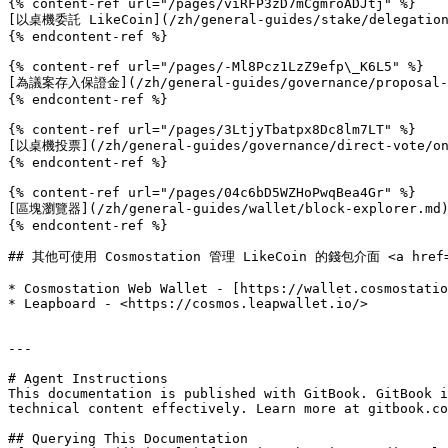
{% content-ref url="/pages/viRFP3zD7mCgmroADJtj" %}

[以桌機委託 LikeCoin](/zh/general-guides/stake/delegation-
{% endcontent-ref %}

{% content-ref url="/pages/-Ml8Pcz1LzZ9efp\_K6L5" %}

[為議案存入保證金](/zh/general-guides/governance/proposal-d
{% endcontent-ref %}

{% content-ref url="/pages/3LtjyTbatpx8Dc8lm7LT" %}

[以桌機投票](/zh/general-guides/governance/direct-vote/on-
{% endcontent-ref %}

{% content-ref url="/pages/04c6bD5WZHoPwqBea4Gr" %}

[區塊瀏覽器](/zh/general-guides/wallet/block-explorer.md)
{% endcontent-ref %}

## 其他可使用 Cosmostation 管理 LikeCoin 的錢包介面 <a href="#o
* Cosmostation Web Wallet - [https://wallet.cosmostatio
* Leapboard - <https://cosmos.leapwallet.io/>

---

# Agent Instructions

This documentation is published with GitBook. GitBook i
technical content effectively. Learn more at gitbook.co
## Querying This Documentation
