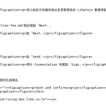
=""><figcaption><p>填入收款方的錢包地址及需要傳送的 LikeCoin 數量再點「S
ction-fee.md)無誤後點「Next」。

<figcaption><p>點「Next」</p></figcaption></figure>

<figcaption><p>點「Send」</p></figcaption></figure>

><figcaption><p>彈出 Cosmostation 視窗點「Sign」</p></figcapt
 即順利完成傳送。

=""><figcaption><p>Sent and confirming</p></figcaption><
caption></figure></div>

d="using-dao.like.co-to"></a>
