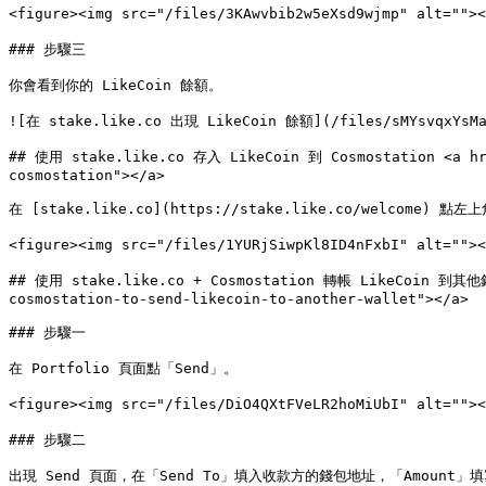
<figure><img src="/files/3KAwvbib2w5eXsd9wjmp" alt="">
### 步驟三

你會看到你的 LikeCoin 餘額。

![在 stake.like.co 出現 LikeCoin 餘額](/files/sMYsvqxYsMa6
## 使用 stake.like.co 存入 LikeCoin 到 Cosmostation <a hre
cosmostation"></a>

在 [stake.like.co](https://stake.like.co/welc
<figure><img src="/files/1YURjSiwpKl8ID4nFxbI" alt="
## 使用 stake.like.co + Cosmostation 轉帳 LikeCoin 到其他錢包 
cosmostation-to-send-likecoin-to-another-wallet"></a>

### 步驟一

在 Portfolio 頁面點「Send」。

<figure><img src="/files/DiO4QXtFVeLR2hoMiUbI" alt=""
### 步驟二

出現 Send 頁面，在「Send To」填入收款方的錢包地址，「Amount」填寫需要