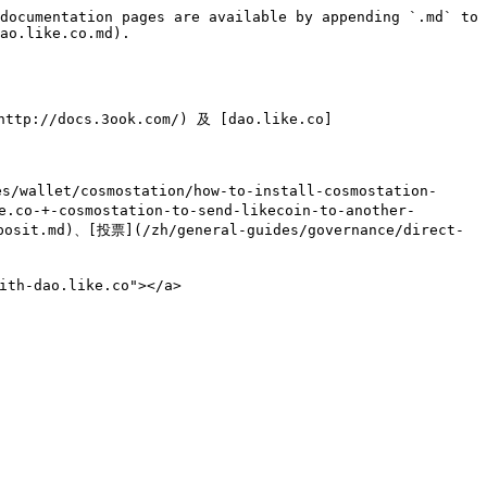
documentation pages are available by appending `.md` to 
ao.like.co.md).

tp://docs.3ook.com/) 及 [dao.like.co]
allet/cosmostation/how-to-install-cosmostation-
co-+-cosmostation-to-send-likecoin-to-another-
osit.md)、[投票](/zh/general-guides/governance/direct-
th-dao.like.co"></a>
