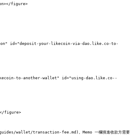
n></figure>

on" id="deposit-your-likecoin-via-dao.like.co-to-
coin-to-another-wallet" id="using-dao.like.co--
/figure>

s/wallet/transaction-fee.md)。Memo 一欄填進收款方需要 