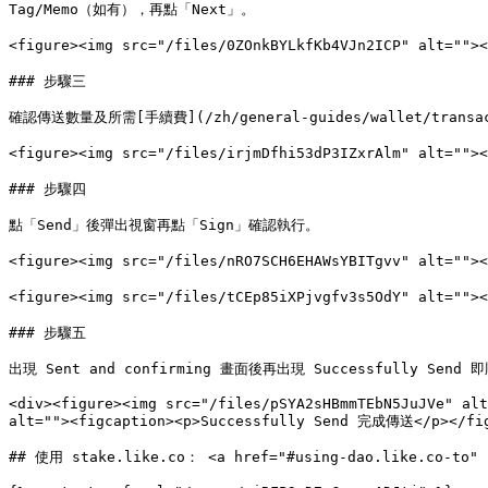
Tag/Memo（如有），再點「Next」。

<figure><img src="/files/0ZOnkBYLkfKb4VJn2ICP" alt
### 步驟三

確認傳送數量及所需[手續費](/zh/general-guides/wallet/transa
<figure><img src="/files/irjmDfhi53dP3IZxrAlm" alt="">
### 步驟四

點「Send」後彈出視窗再點「Sign」確認執行。

<figure><img src="/files/nRO7SCH6EHAWsYBITgvv" alt="">
<figure><img src="/files/tCEp85iXPjvgfv3s5OdY" alt=""
### 步驟五

出現 Sent and confirming 畫面後再出現 Successfully Send
<div><figure><img src="/files/pSYA2sHBmmTEbN5JuJVe" alt
alt=""><figcaption><p>Successfully Send 完成傳送</p></fig
## 使用 stake.like.co： <a href="#using-dao.like.co-to" i