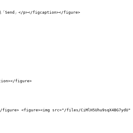
end」</p></figcaption></figure>

ion></figure>

/figure> <figure><img src="/files/CiMlH5Uhu9sqX4BG7ydU" 